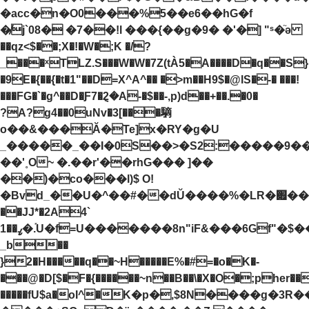
�acc�n�O0���%5��e6��hG�f
�̸j`08� �7��!l ���{��g�9� �'�] "ˢ�֘ǝ
��qz<$��;X�!�W�;K �/?
_���ˣTLZ.S���W�W�7Z(tÀ5�A����D�q��S}
�9E�{��{�t�1"��D=X^A^�� �>m��H9$�@lS�-� ���!
���FG�`�g^��D�Ƒ7�݈2�A-�$��-,p)d��+��.�0�
?A?g4��0uNv�3[���䮰
o��&���Ă�Te]x�RY�g�U
_�����_��I�0S��>�S2:�����9��\
��'˳O~ �.��r'��rhG��� ]��
��)�co���l)$ O!
�Bvd_��U�^��#��dŬ����%�LR�׏�� K�����P�m�;�uUl$��>��Y�����E�>~�ŗ_����O�
��JJ*�2A4`
1��ߨ�.֡U�f=U�������8n"iF&���6Gf"�$��zXeJL�2W�#8��`fm�Г(ۂ�+-
_b��
}2�H�����q��~H�����E%�#=�o�K�-
���@�D[$�F�{������~n��B��\�X�O�;pher���
�����fU$a�oI^�Κ�p�,$8N����g