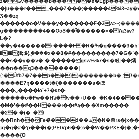
z�Gv�����b�����e�Egp����
�|u���r��_���Z���;�����4%i3~ay�
Ʒ��zq
������o�V���y�������F�3w>~;����
g��ֽ������4��OoƧ��ͫ������=� 7a3iw?
L�?
��y�4�����+����F�R�ߒ�q����3�h'<~�{�����0~�b�ޜ"h����o���A��\�Ѧ'����c7��~��9z|s`�o ?
��s��y��v�;� ����� gsw%%7�s�쮃[��燏
��n��q3��������|
{:�Ûfb7�7��p��})�������b�,:Ƿ
����E?ŋ����t�{�������a�ほ
���ۍ����lo`+?�ĸz�-
�����o�Fw��H\i�/v��+U��_�K�4���
�M�'��#��H ���ו��t#ą�� �Xm���
��
�2� �(�' �/
��Rnh��Fe�́��d��ھ�N�۞
}q�g�#�'p̱���(�;
PEtVp6� �:s��W��PXE�]�
����{O